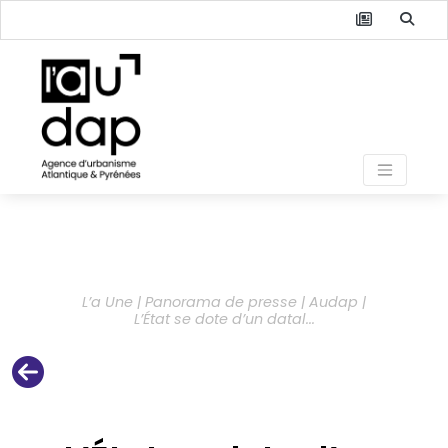
L’a Une | Panorama de presse | Audap |
L’État se dote d’un datal...