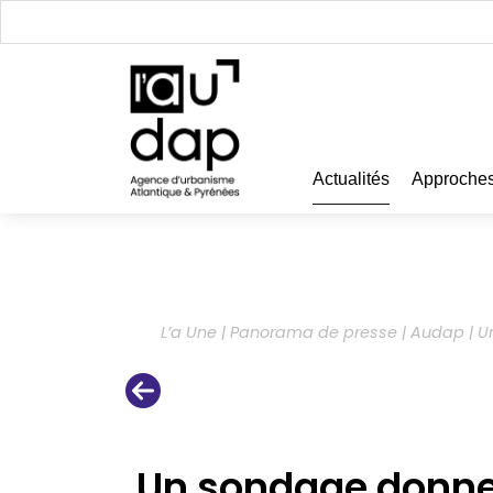
Actualités
Approches
L’a Une | Panorama de presse | Audap |
U
Un sondage donne 