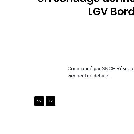
LGV Bor
Commandé par SNCF Réseau et ré
viennent de débuter.
<<
>>