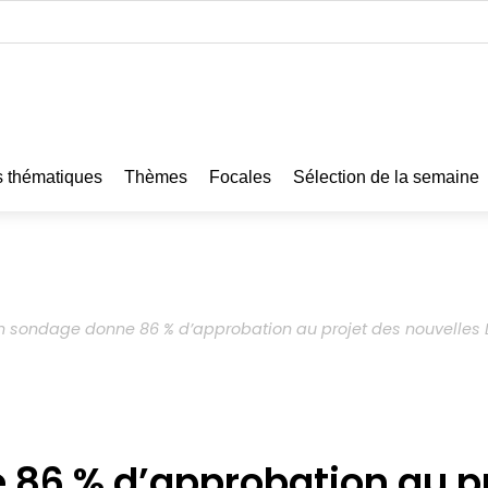
 thématiques
Thèmes
Focales
Sélection de la semaine
n sondage donne 86 % d’approbation au projet des nouvelles 
86 % d’approbation au pr