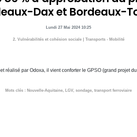
deaux-Dax et Bordeaux-T
Lundi 27 Mai 2024 10:25
2. Vulnérabilités et cohésion sociale
|
Transports - Mobilité
alisé par Odoxa, il vient conforter le GPSO (grand projet du
Mots clés :
Nouvelle-Aquitaine
,
LGV
,
sondage
,
transport ferroviaire