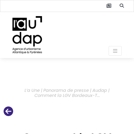
L’a Une | Panorama de presse | Audap |
Comment la LGV Bordeaux-T...