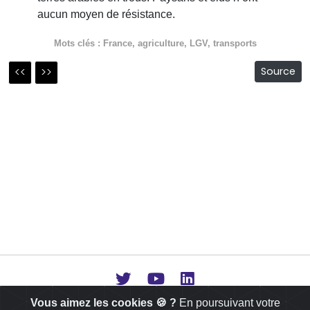
aucun moyen de résistance.
Mots clés :
France
,
agriculture
,
LGV
,
transports
<<
>>
Source
Vous aimez les cookies 🍪 ?
En poursuivant votre
© 2020 Copyright : www.audap.org |
Nous contacter |