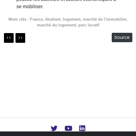
se mobiliser.
Mots clés :
France
,
étudiant
,
logement
,
marché de l'immobilier
,
marché du logement
,
parc locatif
<<
>>
Source