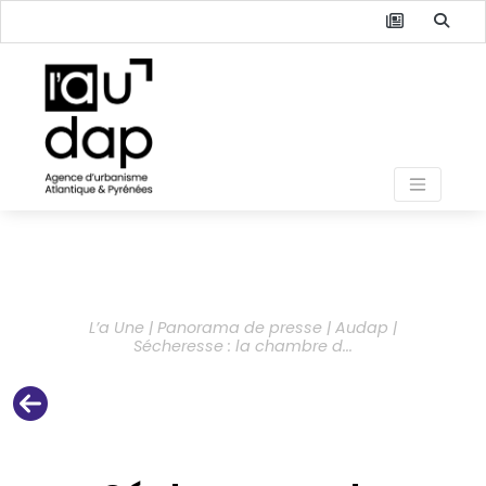
L’a Une | Panorama de presse | Audap |
Sécheresse : la chambre d...