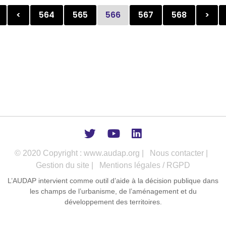
<
564
565
566
567
568
>
© 2020 Copyright : www.audap.org |
Nous contacter |
Gestion du site |
Mentions légales / RGPD
L’AUDAP intervient comme outil d’aide à la décision publique dans
les champs de l’urbanisme, de l’aménagement et du
développement des territoires.