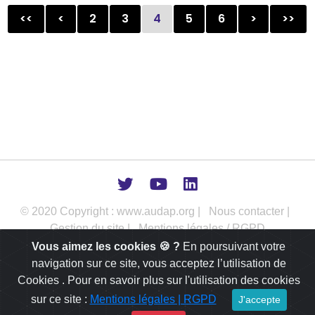
<<
<
2
3
4
5
6
>
>>
© 2020 Copyright : www.audap.org |
Nous contacter |
Gestion du site |
Mentions légales / RGPD
Vous aimez les cookies 🍪 ?
En poursuivant votre
L’AUDAP intervient comme outil d’aide à la décision publique dans
navigation sur ce site, vous acceptez l’utilisation de
les champs de l’urbanisme, de l’aménagement et du
développement des territoires.
Cookies . Pour en savoir plus sur l'utilisation des cookies
sur ce site :
Mentions légales | RGPD
J'accepte