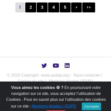
1
2
3
4
5
>
>>
© 2020 Copyright : www.audap.org |
Nous contacter |
Gestion du site |
Mentions légales / RGPD
Vous aimez les cookies 🍪 ?
En poursuivant votre
L’AUDAP intervient comme outil d’aide à la décision publique dans
navigation sur ce site, vous acceptez l’utilisation de
les champs de l’urbanisme, de l’aménagement et du
développement des territoires.
Cookies . Pour en savoir plus sur l'utilisation des cookies
sur ce site :
Mentions légales | RGPD
J'accepte