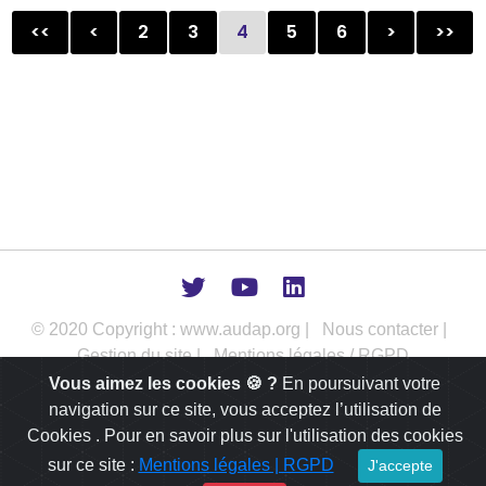
<<
<
2
3
4
5
6
>
>>
© 2020 Copyright : www.audap.org |
Nous contacter |
Gestion du site |
Mentions légales / RGPD
Vous aimez les cookies 🍪 ?
En poursuivant votre
L’AUDAP intervient comme outil d’aide à la décision publique dans
navigation sur ce site, vous acceptez l’utilisation de
les champs de l’urbanisme, de l’aménagement et du
développement des territoires.
Cookies . Pour en savoir plus sur l'utilisation des cookies
sur ce site :
Mentions légales | RGPD
J'accepte