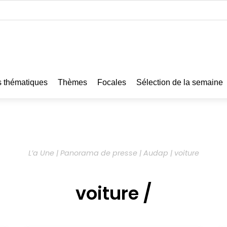
 thématiques
Thèmes
Focales
Sélection de la semaine
L’a Une | Panorama de presse | Audap | voiture
voiture