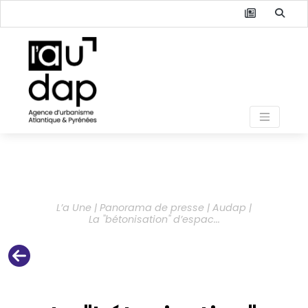
L’a Une | Panorama de presse | Audap |
La "bétonisation" d’espac...