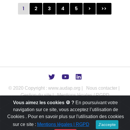
1
2
3
4
5
>
>>
© 2020 Copyright : www.audap.org |
Nous contacter |
Gestion du site |
Mentions légales / RGPD
Vous aimez les cookies 🍪 ?
En poursuivant votre
L’AUDAP intervient comme outil d’aide à la décision publique dans
navigation sur ce site, vous acceptez l’utilisation de
les champs de l’urbanisme, de l’aménagement et du
développement des territoires.
Cookies . Pour en savoir plus sur l'utilisation des cookies
sur ce site :
Mentions légales | RGPD
J'accepte